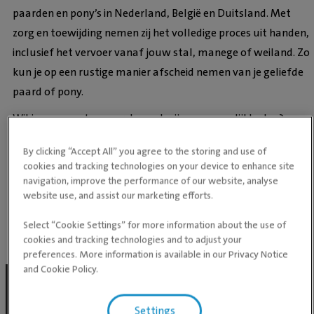
paarden en pony’s in Nederland, België en Duitsland. Met
zorg en toewijding nemen zij het volledige proces uit handen,
inclusief het vervoer vanaf jouw stal, manege of weiland. Zo
kun je op een rustige manier afscheid nemen van je geliefde
paard of pony.
Wil je meer weten over de werkwijze en mogelijkheden?
By clicking “Accept All” you agree to the storing and use of
cookies and tracking technologies on your device to enhance site
BEZOEK DE WEBSITE
navigation, improve the performance of our website, analyse
website use, and assist our marketing efforts.
VAN EQUINA
FUNERAL SERVICES
Select “Cookie Settings” for more information about the use of
cookies and tracking technologies and to adjust your
preferences. More information is available in our Privacy Notice
and Cookie Policy.
Settings