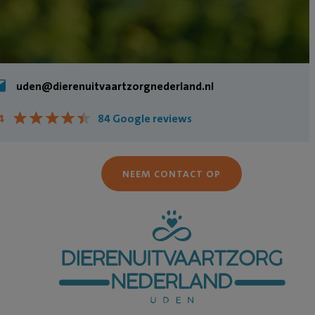
uden@dierenuitvaartzorgnederland.nl
★
★
★
★
★
★
★
★
★
★
4
84 Google reviews
NEEM CONTACT OP