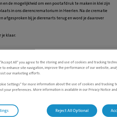
en en de mogelijkheid om een pootafdruk te maken in klei zijn
 plaats in ons dierencrematorium in Heerlen. Na de crematie
ien afgesproken bij je dierenarts terug en word je daarover
je klaar.
g “Accept All” you agree to the storing and use of cookies and tracking techn
e volgende diensten aan:
e to enhance site navigation, improve the performance of our website, ana
sist our marketing efforts.
okie Settings” for more information about the use of cookies and tracking 
ust your preferences. More information is available in our Privacy Notice an
tings
Reject All Optional
Acc