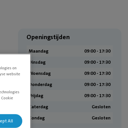
Openingstijden
Maandag
09:00 ­- 17:30
Dinsdag
09:00 ­- 17:30
ologies on
Woensdag
09:00 ­- 17:30
lyse website
Donderdag
09:00 ­- 17:30
technologies
Vrijdag
09:00 ­- 17:30
d Cookie
Zaterdag
Gesloten
Zondag
Gesloten
ept All