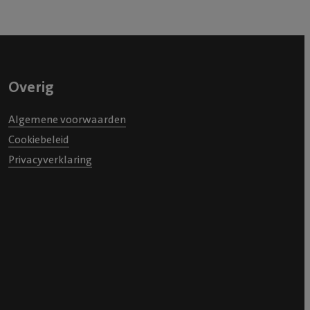
begeleiding heeft ons veel steun gegeven.
Zeer aan te bevelen.
Overig
Algemene voorwaarden
Cookiebeleid
Privacyverklaring