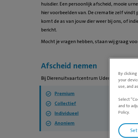
huisdier. Een persoonlijk afscheid, mooie urn
hier voorbeelden van. De crematie zelf vindt
komt de as van jouw dier weer bij ons, of ind
bericht.
Mocht je vragen hebben, staan wij graag voor 
Afscheid nemen
By clickin
Bij Dierenuitvaartcentrum Uden bieden we d
your devic
use, and as
Premium
Select “Co
Collectief
and to adj
Policy.
Individueel
Anoniem
Set